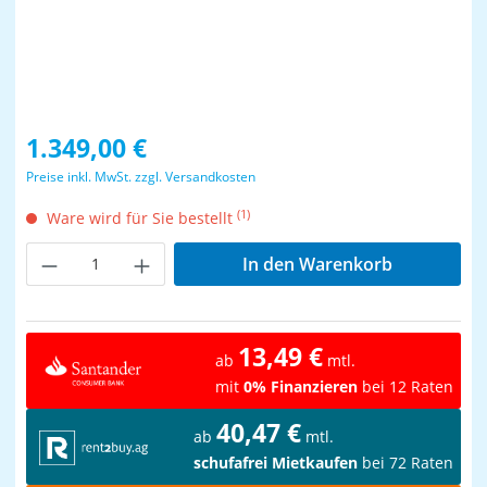
Regulärer Preis:
1.349,00 €
Preise inkl. MwSt. zzgl. Versandkosten
(1)
Ware wird für Sie bestellt
Produkt Anzahl: Gib den gewünschten Wer
In den Warenkorb
13,49 €
ab
mtl.
mit
0% Finanzieren
bei 12 Raten
40,47 €
ab
mtl.
schufafrei Mietkaufen
bei 72 Raten