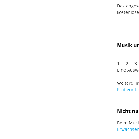
Das anges
kostenlos
Musik und
1 ... 2 ... 
Eine Auswa
Weitere In
Probeunter
Nicht nu
Beim Musiz
Erwachsen