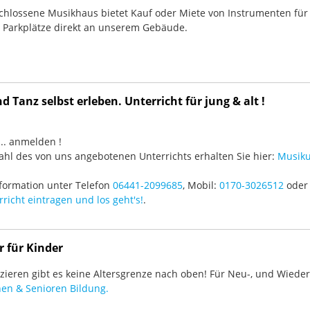
chlossene Musikhaus bietet Kauf oder Miete von Instrumenten für
e Parkplätze direkt an unserem Gebäude.
 Tanz selbst erleben. Unterricht für jung & alt !
3 ... anmelden !
hl des von uns angebotenen Unterrichts erhalten Sie hier:
Musiku
formation unter Telefon
06441-2099685
, Mobil:
0170-3026512
oder 
richt eintragen und los geht's!
.
r für Kinder
ieren gibt es keine Altersgrenze nach oben! Für Neu-, und Wieder-
en & Senioren Bildung.