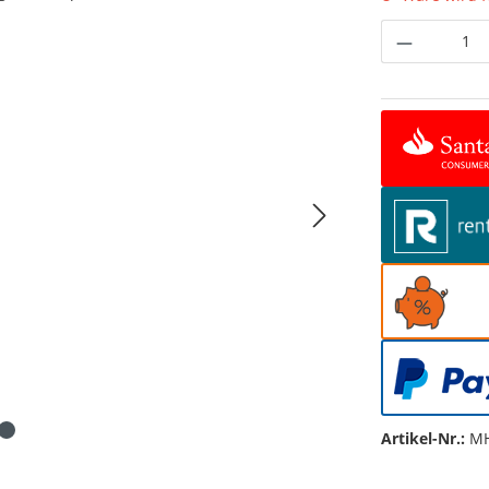
Produkt 
Artikel-Nr.:
MH