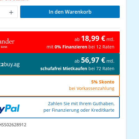
Anzahl: Gib den gewünschten Wert ein od
In den Warenkorb
18,99 €
ab
mtl.
mit
0% Finanzieren
bei 12 Raten
56,97 €
ab
mtl.
schufafrei Mietkaufen
bei 72 Raten
5% Skonto
bei Vorkassenzahlung
Zahlen Sie mit Ihrem Guthaben,
per Finanzierung oder Kreditkarte
SS02628912