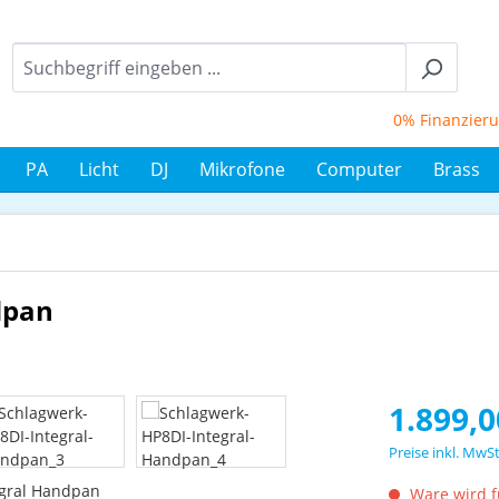
0% Finanzierung 
PA
Licht
DJ
Mikrofone
Computer
Brass
dpan
Regulärer Prei
1.899,0
Preise inkl. MwS
Ware wird fü