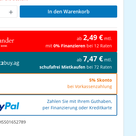
Anzahl: Gib den gewünschten Wert ein od
In den Warenkorb
2,49 €
ab
mtl.
mit
0% Finanzieren
bei 12 Raten
7,47 €
ab
mtl.
schufafrei Mietkaufen
bei 72 Raten
5% Skonto
bei Vorkassenzahlung
Zahlen Sie mit Ihrem Guthaben,
per Finanzierung oder Kreditkarte
SS01652789