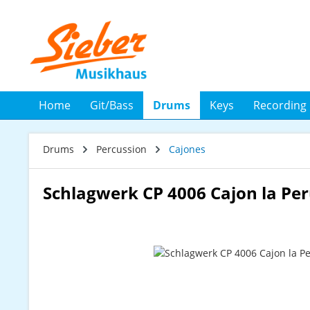
 Hauptinhalt springen
Zur Suche springen
Zur Hauptnavigation springen
Home
Git/Bass
Drums
Keys
Recording
Drums
Percussion
Cajones
Schlagwerk CP 4006 Cajon la Pe
Bildergalerie überspringen