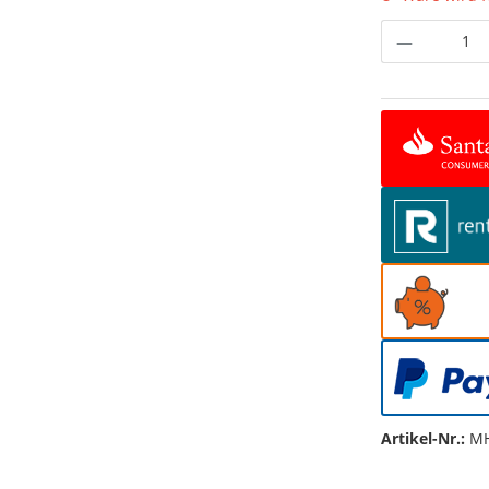
Produkt 
Artikel-Nr.:
MH