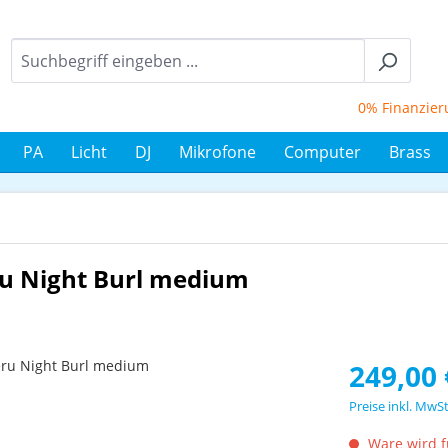
0% Finanzierung
PA
Licht
DJ
Mikrofone
Computer
Brass
ru Night Burl medium
Regulärer Prei
249,00 
Preise inkl. MwS
Ware wird fü