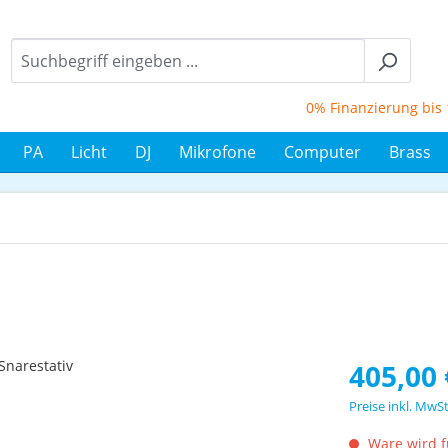
0% Finanzierung bis 12 
PA
Licht
DJ
Mikrofone
Computer
Brass
Regulärer Prei
405,00 
Preise inkl. MwS
Ware wird fü