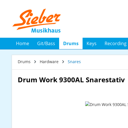
 Hauptinhalt springen
Zur Suche springen
Zur Hauptnavigation springen
Home
Git/Bass
Drums
Keys
Recording
Drums
Hardware
Snares
Drum Work 9300AL Snarestativ
Bildergalerie überspringen