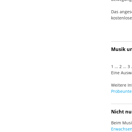
Das anges
kostenlos
Musik und
1 ... 2 ... 
Eine Auswa
Weitere In
Probeunter
Nicht nu
Beim Musiz
Erwachsen