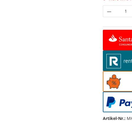
Produkt 
Artikel-Nr.:
MH