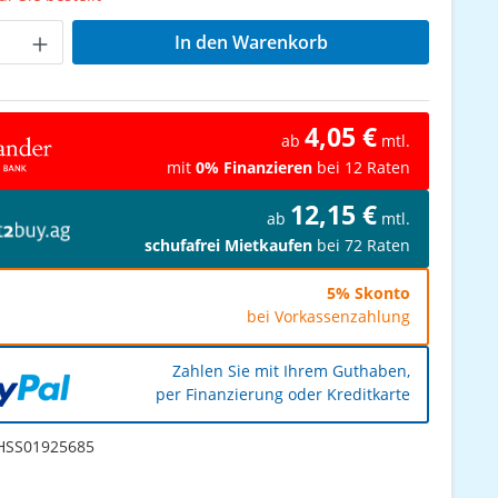
Anzahl: Gib den gewünschten Wert ein od
In den Warenkorb
4,05 €
ab
mtl.
mit
0% Finanzieren
bei 12 Raten
12,15 €
ab
mtl.
schufafrei Mietkaufen
bei 72 Raten
5% Skonto
bei Vorkassenzahlung
Zahlen Sie mit Ihrem Guthaben,
per Finanzierung oder Kreditkarte
SS01925685