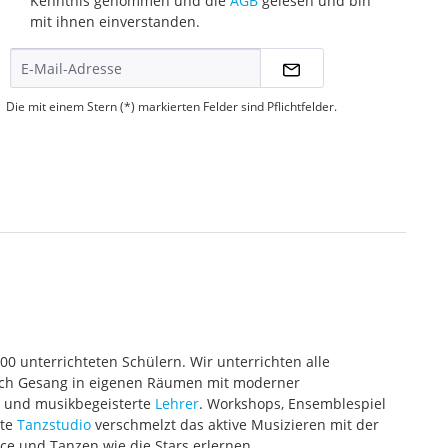
Kenntnis genommen und die
AGB
gelesen und bin
mit ihnen einverstanden.
Die mit einem Stern (*) markierten Felder sind Pflichtfelder.
000 unterrichteten Schülern. Wir unterrichten alle
 auch Gesang in eigenen Räumen mit moderner
te und musikbegeisterte
Lehrer
. Workshops, Ensemblespiel
ete
Tanzstudio
verschmelzt das aktive Musizieren mit der
ce und Tanzen wie die Stars erlernen.