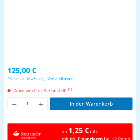
Regulärer Preis:
125,00 €
Preise inkl. MwSt. zzgl. Versandkosten
(1)
Ware wird für Sie bestellt
Produkt Anzahl: Gib den gewünschten Wer
In den Warenkorb
1,25 €
ab
mtl.
mit
0% Finanzieren
bei 12 Raten