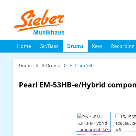
 Hauptinhalt springen
Zur Suche springen
Zur Hauptnavigation springen
Home
Git/Bass
Drums
Keys
Recording
Drums
E-Drums
E-Drum Sets
Pearl EM-53HB-e/Hybrid compo
Bildergalerie überspringen