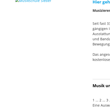
Hier geh
Musiziere
Seit fast 
gängigen I
Ausstattun
und Banda
Bewegung. 
Das anges
kostenlos
Musik und
1 ... 2 ... 
Eine Auswa