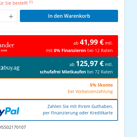
(1)
r Sie bestellt
Anzahl: Gib den gewünschten Wert ein od
In den Warenkorb
41,99 €
ab
mtl.
mit
0% Finanzieren
bei 12 Raten
125,97 €
ab
mtl.
schufafrei Mietkaufen
bei 72 Raten
5% Skonto
bei Vorkassenzahlung
Zahlen Sie mit Ihrem Guthaben,
per Finanzierung oder Kreditkarte
SS02170107