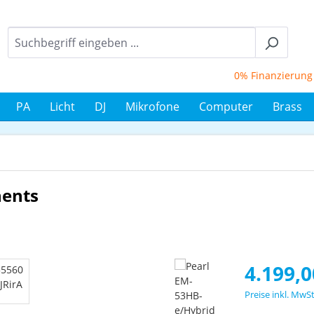
0% Finanzierung bis
PA
Licht
DJ
Mikrofone
Computer
Brass
nents
Regulärer Prei
4.199,0
Preise inkl. MwS