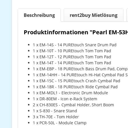
Beschreibung
rent2buy Mietlösung
Produktinformationen "Pearl EM-53
1 x EM-14S - 14 PUREtouch Snare Drum Pad
1 x EM-10T - 10 PUREtouch Tom Tom Pad
1 x EM-12T - 12 PUREtouch Tom Tom Pad
1 x EM-14T - 14 PUREtouch Tom Tom Pad
1 x EM-EBP - 18 PUREtouch Bass Drum Pad, Comp
1 x EM-14HH - 14 PUREtouch Hi-Hat Cymbal Pad S
1 x EM-15C - 15 PUREtouch Crash Cymbal Pad
1 x EM-18R - 18 PUREtouch Ride Cymbal Pad
1 x EM-MDL1 - Electronic Drum Module
1 x DR-80EM - Icon e-Rack System
2 x CH-830ES - Cymbal Holder, Short Boom
1 x S-830 - Snare Stand
3 x TH-70E - Tom Holder
1 x PCR-50L - Module Clamp