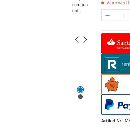
Ware wird fü
Produkt 
Artikel-Nr.:
MH