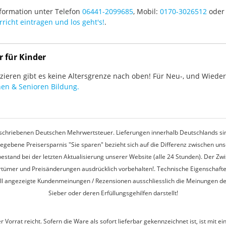
formation unter Telefon
06441-2099685
, Mobil:
0170-3026512
oder 
richt eintragen und los geht's!
.
r für Kinder
ieren gibt es keine Altersgrenze nach oben! Für Neu-, und Wieder-
en & Senioren Bildung.
rgeschriebenen Deutschen Mehrwertsteuer. Lieferungen innerhalb Deutschlands sin
egebene Preisersparnis "Sie sparen" bezieht sich auf die Differenz zwischen u
estand bei der letzten Aktualisierung unserer Website (alle 24 Stunden). Der Z
 Irrtümer und Preisänderungen ausdrücklich vorbehalten!. Technische Eigenschaft
ell angezeigte Kundenmeinungen / Rezensionen ausschliesslich die Meinungen d
Sieber oder deren Erfüllungsgehilfen darstellt!
r Vorrat reicht. Sofern die Ware als sofort lieferbar gekennzeichnet ist, ist mi