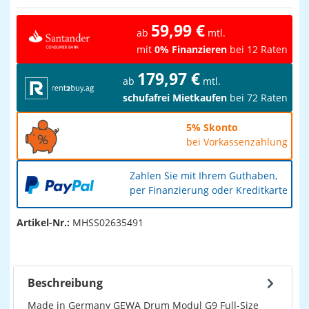
59,99 €
ab
mtl.
mit
0% Finanzieren
bei 12 Raten
179,97 €
ab
mtl.
schufafrei Mietkaufen
bei 72 Raten
5% Skonto
bei Vorkassenzahlung
Zahlen Sie mit Ihrem Guthaben,
per Finanzierung oder Kreditkarte
Artikel-Nr.:
MHSS02635491
Beschreibung
Made in Germany GEWA Drum Modul G9 Full-Size