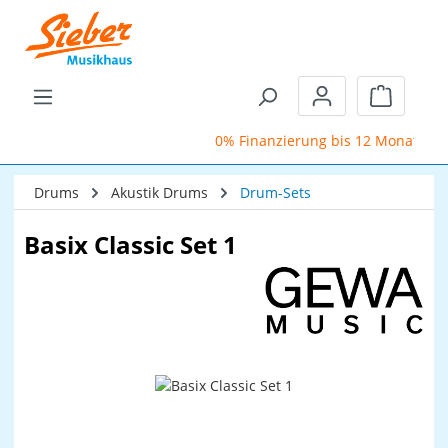
Zum Hauptinhalt springen
Warenkor
0% Finanzierung bis 12 Monate
Drums
Akustik Drums
Drum-Sets
Basix Classic Set 1
Bildergalerie überspringen