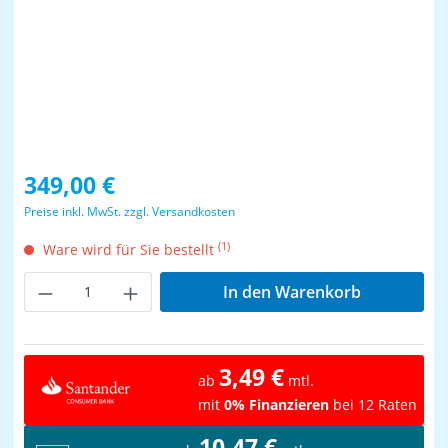
Regulärer Preis:
349,00 €
Preise inkl. MwSt. zzgl. Versandkosten
(1)
Ware wird für Sie bestellt
Produkt Anzahl: Gib den gewünschten Wer
In den Warenkorb
3,49 €
ab
mtl.
mit
0% Finanzieren
bei 12 Raten
10,47 €