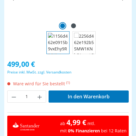
Regulärer Preis:
499,00 €
Preise inkl. MwSt. zzgl. Versandkosten
(1)
Ware wird für Sie bestellt
Produkt Anzahl: Gib den gewünschten Wer
In den Warenkorb
4,99 €
ab
mtl.
mit
0% Finanzieren
bei 12 Raten