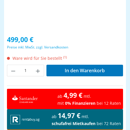
Regulärer Preis:
499,00 €
Preise inkl. MwSt. zzgl. Versandkosten
(1)
Ware wird für Sie bestellt
Produkt Anzahl: Gib den gewünschten Wer
In den Warenkorb
4,99 €
ab
mtl.
mit
0% Finanzieren
bei 12 Raten
14,97 €
ab
mtl.
schufafrei Mietkaufen
bei 72 Raten