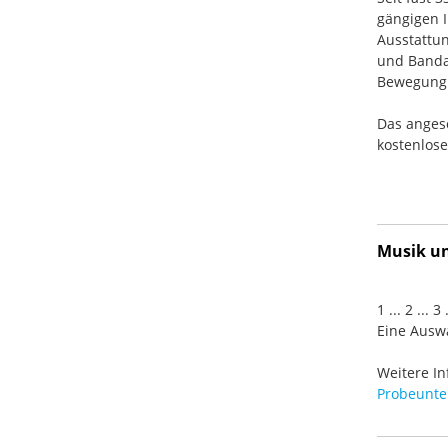
gängigen I
Ausstattun
und Banda
Bewegung. 
Das anges
kostenlos
Musik und
1 ... 2 ... 
Eine Auswa
Weitere In
Probeunter