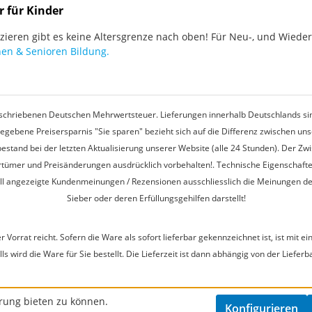
r für Kinder
ieren gibt es keine Altersgrenze nach oben! Für Neu-, und Wieder-
en & Senioren Bildung.
rgeschriebenen Deutschen Mehrwertsteuer. Lieferungen innerhalb Deutschlands sin
egebene Preisersparnis "Sie sparen" bezieht sich auf die Differenz zwischen u
estand bei der letzten Aktualisierung unserer Website (alle 24 Stunden). Der Z
 Irrtümer und Preisänderungen ausdrücklich vorbehalten!. Technische Eigenschaft
ell angezeigte Kundenmeinungen / Rezensionen ausschliesslich die Meinungen d
Sieber oder deren Erfüllungsgehilfen darstellt!
r Vorrat reicht. Sofern die Ware als sofort lieferbar gekennzeichnet ist, ist mi
s wird die Ware für Sie bestellt. Die Lieferzeit ist dann abhängig von der Lieferb
rung bieten zu können.
Konfigurieren