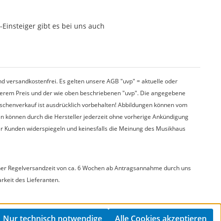
Einsteiger gibt es bei uns auch
d versandkostenfrei. Es gelten unsere AGB "uvp" = aktuelle oder
nserem Preis und der wie oben beschriebenen "uvp". Die angegebene
wischenverkauf ist ausdrücklich vorbehalten! Abbildungen können vom
en können durch die Hersteller jederzeit ohne vorherige Ankündigung
er Kunden widerspiegeln und keinesfalls die Meinung des Musikhaus
t einer Regelversandzeit von ca. 6 Wochen ab Antragsannahme durch uns
arkeit des Lieferanten.
Nur technisch notwendige
Alle Cookies akzeptieren