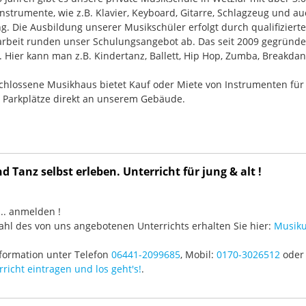
nstrumente, wie z.B. Klavier, Keyboard, Gitarre, Schlagzeug und
g. Die Ausbildung unserer Musikschüler erfolgt durch qualifizier
rbeit runden unser Schulungsangebot ab. Das seit 2009 gegründ
Hier kann man z.B. Kindertanz, Ballett, Hip Hop, Zumba, Breakdan
chlossene Musikhaus bietet Kauf oder Miete von Instrumenten für
e Parkplätze direkt an unserem Gebäude.
 Tanz selbst erleben. Unterricht für jung & alt !
3 ... anmelden !
hl des von uns angebotenen Unterrichts erhalten Sie hier:
Musiku
formation unter Telefon
06441-2099685
, Mobil:
0170-3026512
oder 
richt eintragen und los geht's!
.