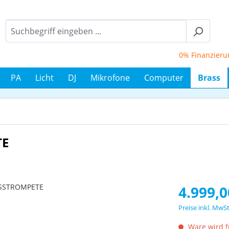
0% Finanzierung b
PA
Licht
DJ
Mikrofone
Computer
Brass
TE
Regulärer Prei
4.999,0
Preise inkl. MwS
Ware wird fü