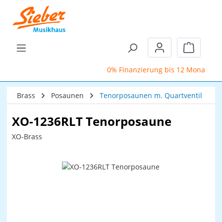
Zum Hauptinhalt springen
Warenkor
0% Finanzierung bis 12 Monate
Brass
Posaunen
Tenorposaunen m. Quartventil
XO-1236RLT Tenorposaune
XO-Brass
Bildergalerie überspringen