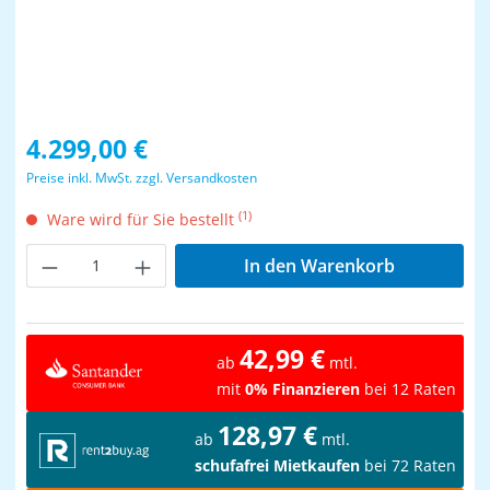
Regulärer Preis:
4.299,00 €
Preise inkl. MwSt. zzgl. Versandkosten
(1)
Ware wird für Sie bestellt
Produkt Anzahl: Gib den gewünschten Wer
In den Warenkorb
42,99 €
ab
mtl.
mit
0% Finanzieren
bei 12 Raten
128,97 €
ab
mtl.
schufafrei Mietkaufen
bei 72 Raten