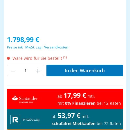
Regulärer Preis:
1.798,99 €
Preise inkl. MwSt. zzgl. Versandkosten
(1)
Ware wird für Sie bestellt
Produkt Anzahl: Gib den gewünschten Wer
In den Warenkorb
17,99 €
ab
mtl.
mit
0% Finanzieren
bei 12 Raten
53,97 €
ab
mtl.
schufafrei Mietkaufen
bei 72 Raten