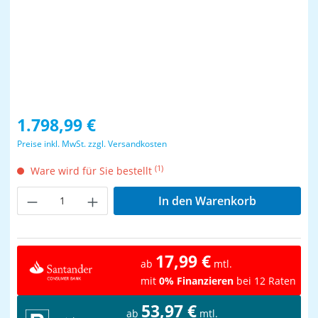
Regulärer Preis:
1.798,99 €
Preise inkl. MwSt. zzgl. Versandkosten
(1)
Ware wird für Sie bestellt
Produkt Anzahl: Gib den gewünschten Wer
In den Warenkorb
17,99 €
ab
mtl.
mit
0% Finanzieren
bei 12 Raten
53,97 €
ab
mtl.