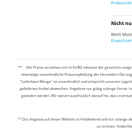
Probeunter
Nicht nu
Beim Musiz
Erwachsen
Alle Preise verstehen sich in EURO inklusive der gesetzlich vo
ehemalige unverbindliche Preisempfehlung des Herstellers Die ang
"Lieferbare Menge" ist unverbindlich und entspricht unserem Lagerb
gelieferten Artikel abweichen. Angebote nur gültig solange Vorrat.
geändert werden. Wir weisen ausdrücklich darauf hin, dass eventu
(1)
Das Angebot auf dieser Website ist freibleibend und nur solange de
zu rechnen. Andernfall