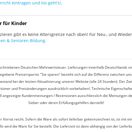
richt eintragen und los geht's!
.
r für Kinder
ieren gibt es keine Altersgrenze nach oben! Für Neu-, und Wieder-
en & Senioren Bildung.
rgeschriebenen Deutschen Mehrwertsteuer. Lieferungen innerhalb Deutschlands sin
egebene Preisersparnis "Sie sparen" bezieht sich auf die Differenz zwischen u
estand bei der letzten Aktualisierung unserer Website (alle 24 Stunden). Der Z
 Irrtümer und Preisänderungen ausdrücklich vorbehalten!. Technische Eigenschaft
ell angezeigte Kundenmeinungen / Rezensionen ausschliesslich die Meinungen d
Sieber oder deren Erfüllungsgehilfen darstellt!
r Vorrat reicht. Sofern die Ware als sofort lieferbar gekennzeichnet ist, ist mi
s wird die Ware für Sie bestellt. Die Lieferzeit ist dann abhängig von der Lieferb