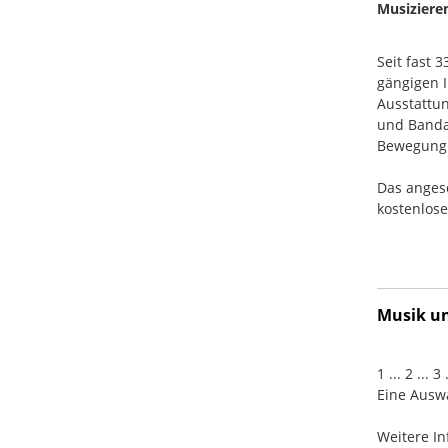
Musiziere
Seit fast 
gängigen I
Ausstattun
und Banda
Bewegung. 
Das anges
kostenlos
Musik und
1 ... 2 ... 
Eine Auswa
Weitere In