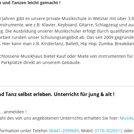
n und Tanzen leicht gemacht !
33 Jahren gibt es unsere private Musikschule in Wetzlar mit über 3.
nstrumente, wie z.B. Klavier, Keyboard, Gitarre, Schlagzeug und
g. Die Ausbildung unserer Musikschüler erfolgt durch qualifizier
rbeit runden unser Schulungsangebot ab. Das seit 2009 gegründ
Hier kann man z.B. Kindertanz, Ballett, Hip Hop, Zumba, Breakdan
chlossene Musikhaus bietet Kauf oder Miete von Instrumenten für
e Parkplätze direkt an unserem Gebäude.
 Tanz selbst erleben. Unterricht für jung & alt !
3 ... anmelden !
hl des von uns angebotenen Unterrichts erhalten Sie hier:
Musiku
formation unter Telefon
06441-2099685
, Mobil:
0170-3026512
oder 