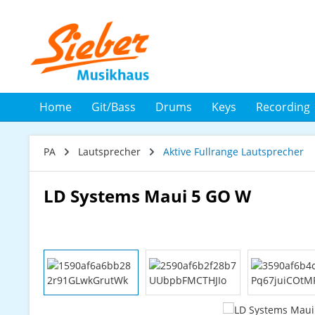
 Hauptinhalt springen
Zur Suche springen
Zur Hauptnavigation springen
Home
Git/Bass
Drums
Keys
Recording
PA
Lautsprecher
Aktive Fullrange Lautsprecher
LD Systems Maui 5 GO W
Bildergalerie überspringen