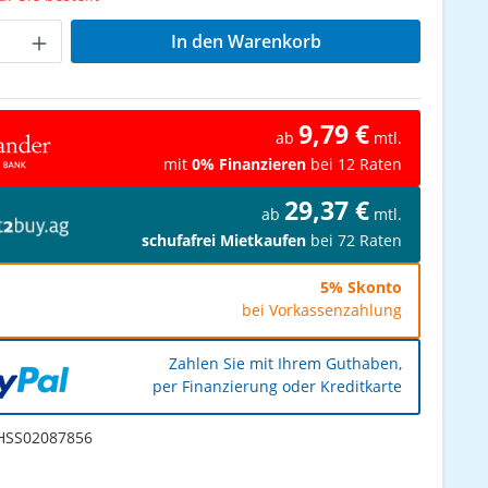
Anzahl: Gib den gewünschten Wert ein od
In den Warenkorb
9,79 €
ab
mtl.
mit
0% Finanzieren
bei 12 Raten
29,37 €
ab
mtl.
schufafrei Mietkaufen
bei 72 Raten
5% Skonto
bei Vorkassenzahlung
Zahlen Sie mit Ihrem Guthaben,
per Finanzierung oder Kreditkarte
SS02087856