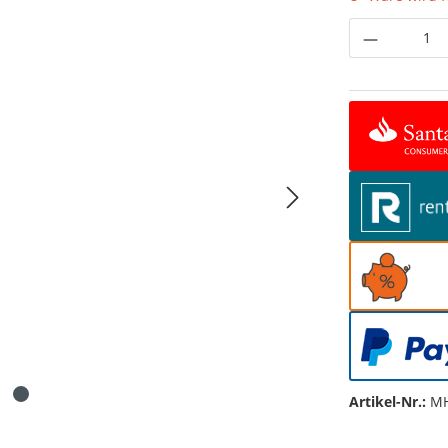
Produkt 
Artikel-Nr.:
MH