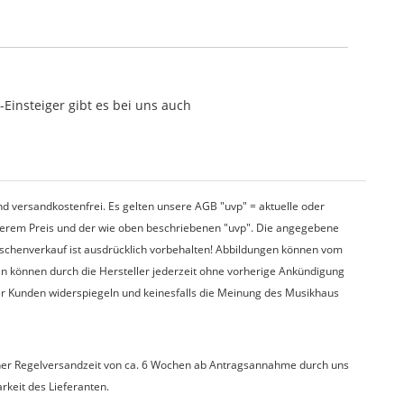
Einsteiger gibt es bei uns auch
d versandkostenfrei. Es gelten unsere AGB "uvp" = aktuelle oder
nserem Preis und der wie oben beschriebenen "uvp". Die angegebene
wischenverkauf ist ausdrücklich vorbehalten! Abbildungen können vom
en können durch die Hersteller jederzeit ohne vorherige Ankündigung
er Kunden widerspiegeln und keinesfalls die Meinung des Musikhaus
t einer Regelversandzeit von ca. 6 Wochen ab Antragsannahme durch uns
arkeit des Lieferanten.