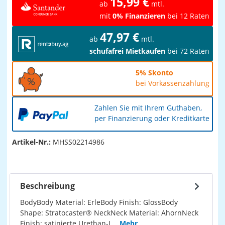
15,99 €
ab
mtl.
mit
0% Finanzieren
bei 12 Raten
47,97 €
ab
mtl.
schufafrei Mietkaufen
bei 72 Raten
5% Skonto
bei Vorkassenzahlung
Zahlen Sie mit Ihrem Guthaben,
per Finanzierung oder Kreditkarte
Artikel-Nr.:
MHSS02214986
Beschreibung
BodyBody Material: ErleBody Finish: GlossBody
Shape: Stratocaster® NeckNeck Material: AhornNeck
Finish: satinierte Urethan-L…
Mehr